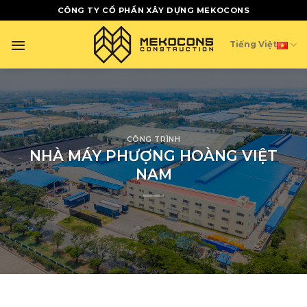
Skip
CÔNG TY CỔ PHẦN XÂY DỰNG MEKOCONS
to
content
Tiếng Việt
CÔNG TRÌNH
NHÀ MÁY PHƯỢNG HOÀNG VIỆT
NAM