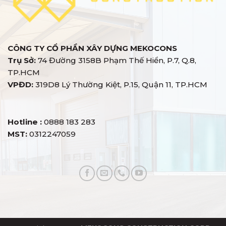
CÔNG TY CỔ PHẦN XÂY DỰNG MEKOCONS
Trụ Sở:
74 Đường 3158B Phạm Thế Hiển, P.7, Q.8,
TP.HCM
VPĐD:
319D8 Lý Thường Kiệt, P.15, Quận 11, TP.HCM
Hotline :
0888 183 283
MST:
0312247059