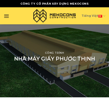
Skip
CÔNG TY CỔ PHẦN XÂY DỰNG MEKOCONS
to
content
Tiếng Việt
CÔNG TRÌNH
NHÀ MÁY GIẤY PHƯỚC THỊNH