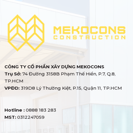
CÔNG TY CỔ PHẦN XÂY DỰNG MEKOCONS
Trụ Sở:
74 Đường 3158B Phạm Thế Hiển, P.7, Q.8,
TP.HCM
VPĐD:
319D8 Lý Thường Kiệt, P.15, Quận 11, TP.HCM
Hotline :
0888 183 283
MST:
0312247059